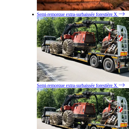
Semi-remorque extra-surbaissée forestière X
Semi-remorque extra-surbaissée forestière X