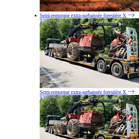
Semi-remorque extra-surbaissée forestière X
Semi-remorque extra-surbaissée forestière X