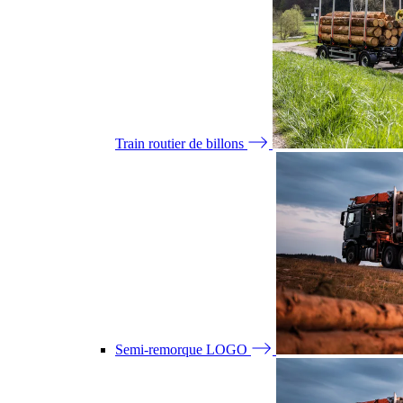
Train routier de billons
Semi-remorque LOGO