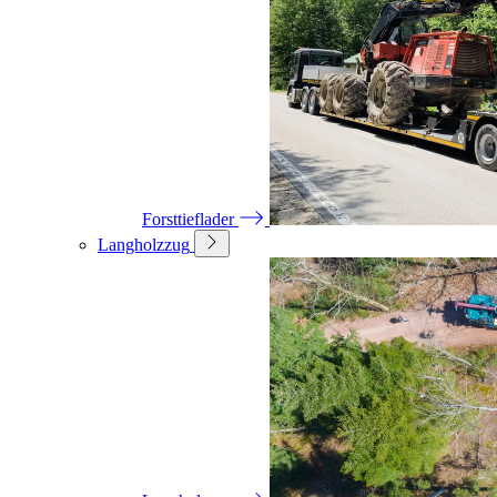
Forsttieflader
Langholzzug