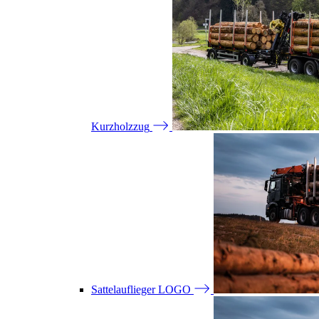
Kurzholzzug
Sattelauflieger LOGO