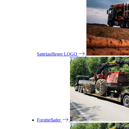
Sattelauflieger LOGO
Forsttieflader